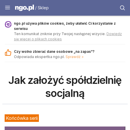
Sklep - ngo.pl
/ Sklep
ngo.pl używa plików cookies, żeby ułatwić Ci korzystanie z
serwisu
Ten komunikat zniknie przy Twojej następnej wizycie.
Dowiedz
się więcej o plikach cookies
Czy wolno zbierać dane osobowe „na zapas”?
Odpowiada ekspertka ngo.pl.
Sprawdź >
Jak założyć spółdzielnię
socjalną
Końcówka serii