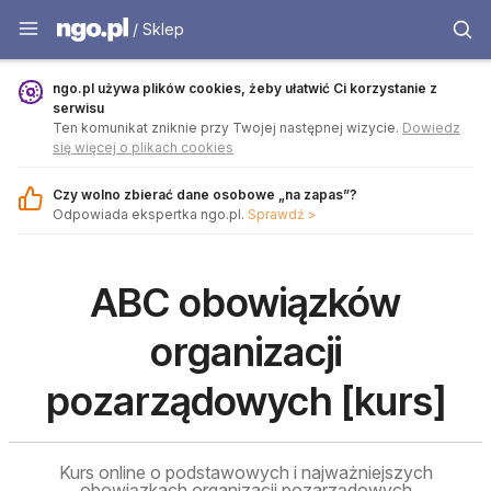
Sklep - ngo.pl
/ Sklep
ngo.pl używa plików cookies, żeby ułatwić Ci korzystanie z
serwisu
Ten komunikat zniknie przy Twojej następnej wizycie.
Dowiedz
się więcej o plikach cookies
Czy wolno zbierać dane osobowe „na zapas”?
Odpowiada ekspertka ngo.pl.
Sprawdź >
ABC obowiązków
organizacji
pozarządowych [kurs]
Kurs online o podstawowych i najważniejszych
obowiązkach organizacji pozarządowych