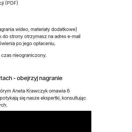
cji (PDF)
agrania wideo, materiały dodatkowe)
ink do strony otrzymasz na adres e-mail
wienia po jego opłaceniu.
 czas nieograniczony.
tach - obejrzyj nagranie
 którym Aneta Krawczyk omawia 6
potykają się nasze ekspertki, konsultując
ych.