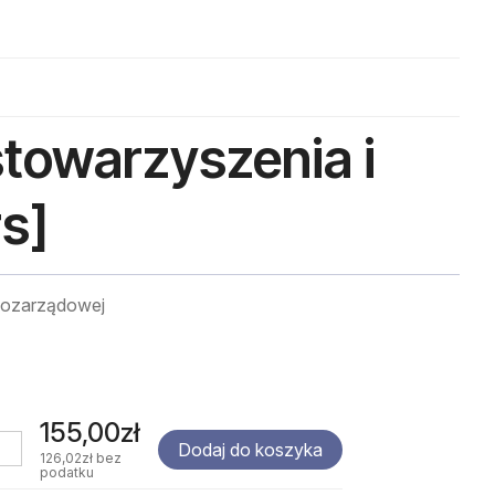
stowarzyszenia i
rs]
 pozarządowej
155,00zł
Dodaj do koszyka
126,02zł
bez
podatku