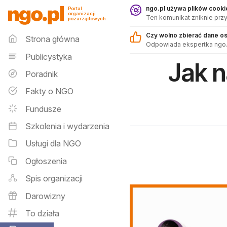
Sklep - ngo.pl
ngo.pl używa plików cookie
Portal
organizacji
Ten komunikat zniknie przy
pozarządowych
Menu główne
Czy wolno zbierać dane o
Strona główna
Odpowiada ekspertka ngo.
Publicystyka
Jak n
Poradnik
Fakty o NGO
Fundusze
Szkolenia i wydarzenia
Usługi dla NGO
Ogłoszenia
Spis organizacji
Darowizny
To działa