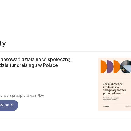
ty
nansować działalność społeczną.
zia fundraisingu w Polsce
a wersja papierowa i PDF
59,00 zł