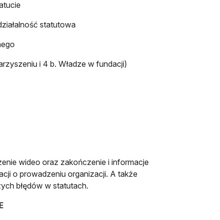
atucie
i działalność statutowa
nego
zyszeniu i 4 b. Władze w fundacji)
enie wideo oraz zakończenie i informacje
cji o prowadzeniu organizacji. A także
zych błędów w statutach.
E