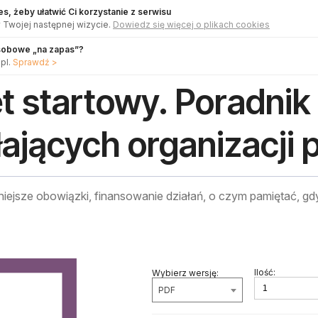
s, żeby ułatwić Ci korzystanie z serwisu
 Twojej następnej wizycie.
Dowiedz się więcej o plikach cookies
sobowe „na zapas”?
pl.
Sprawdź >
t startowy. Poradnik 
łających organizacj
iejsze obowiązki, finansowanie działań, o czym pamiętać, gd
Ilość:
Wybierz wersję:
PDF