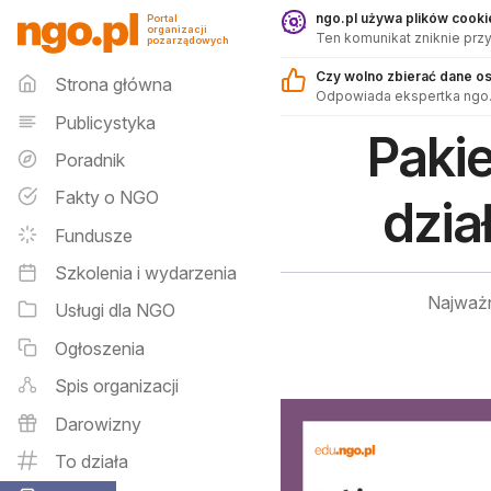
Sklep - ngo.pl
ngo.pl używa plików cookie
Portal
organizacji
Ten komunikat zniknie przy
pozarządowych
Menu główne
Czy wolno zbierać dane o
Strona główna
Odpowiada ekspertka ngo.
Publicystyka
Pakie
Poradnik
Fakty o NGO
dzia
Fundusze
Szkolenia i wydarzenia
Najważn
Usługi dla NGO
Ogłoszenia
Spis organizacji
Darowizny
To działa