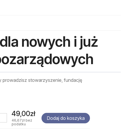
dla nowych i już
i pozarządowych
y prowadzisz stowarzyszenie, fundację
49,00zł
Dodaj do koszyka
46,67zł
bez
podatku