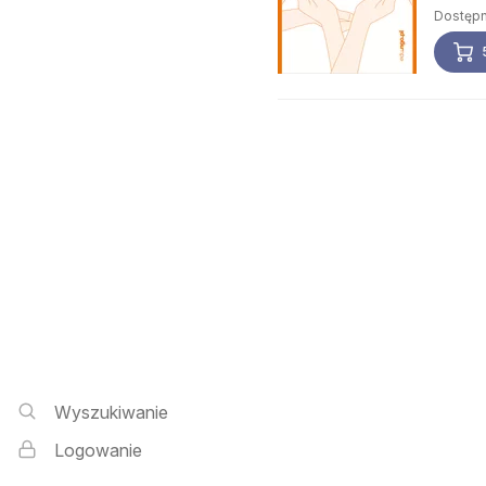
Dostępn
Wyszukiwarka i logowanie
Wyszukiwanie
Logowanie