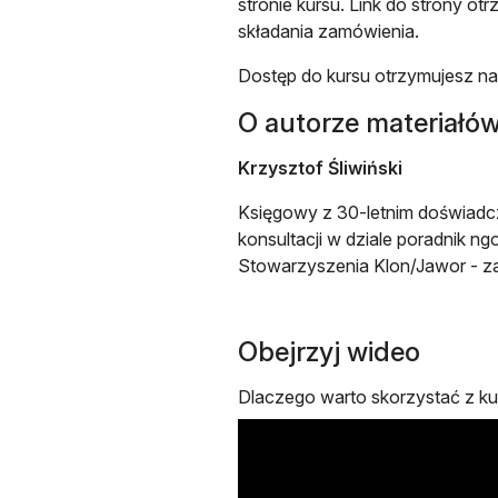
stronie kursu. Link do strony o
składania zamówienia.
Dostęp do kursu otrzymujesz na
O autorze materiałó
Krzysztof Śliwiński
Księgowy z 30-letnim doświadcze
konsultacji w dziale poradnik n
Stowarzyszenia Klon/Jawor - zało
Obejrzyj wideo
Dlaczego warto skorzystać z kur