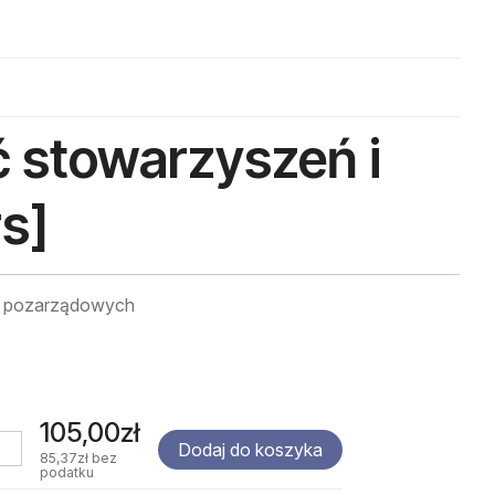
 stowarzyszeń i
rs]
ji pozarządowych
105,00zł
Dodaj do koszyka
85,37zł
bez
podatku