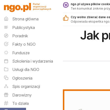
Sklep - ngo.pl
ngo.pl używa plików cookie
Portal
organizacji
Ten komunikat zniknie przy
pozarządowych
Menu główne
Czy wolno zbierać dane o
Strona główna
Odpowiada ekspertka ngo.
Publicystyka
Jak p
Poradnik
Fakty o NGO
Fundusze
Szkolenia i wydarzenia
Usługi dla NGO
Ogłoszenia
Spis organizacji
Darowizny
To działa