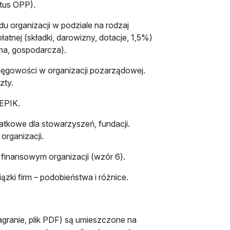
atus OPP).
u organizacji w podziale na rodzaj
płatnej (składki, darowizny, dotacje, 1,5%)
tna, gospodarcza).
sięgowości w organizacji pozarządowej.
zty.
UEPIK.
atkowe dla stowarzyszeń, fundacji.
organizacji.
finansowym organizacji (wzór 6).
ązki firm – podobieństwa i różnice.
agranie, plik PDF) są umieszczone na