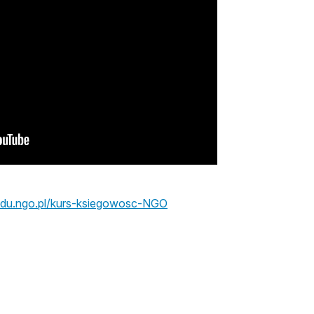
otwiera się w nowej karcie
/edu.ngo.pl/kurs-ksiegowosc-NGO