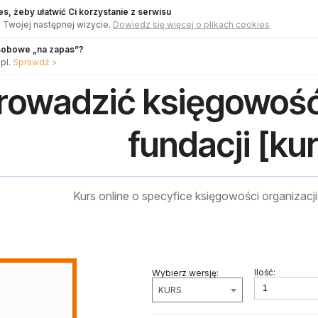
s, żeby ułatwić Ci korzystanie z serwisu
 Twojej następnej wizycie.
Dowiedz się więcej o plikach cookies
sobowe „na zapas”?
pl.
Sprawdź >
rowadzić księgowość
fundacji [ku
Kurs online o specyfice księgowości organizac
Ilość:
Wybierz wersję:
KURS