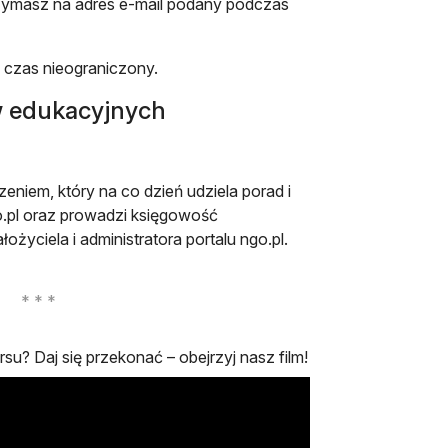
trzymasz na adres e-mail podany podczas
 czas nieograniczony.
w edukacyjnych
niem, który na co dzień udziela porad i
go.pl oraz prowadzi księgowość
życiela i administratora portalu ngo.pl.
su? Daj się przekonać – obejrzyj nasz film!